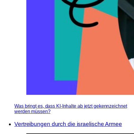
Was bringt es, dass KI-Inhalte ab jetzt gekennzeichnet
werden müssen?
Vertreibungen durch die israelische Armee