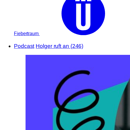
Fiebertraum
Podcast
Holger ruft an (246)