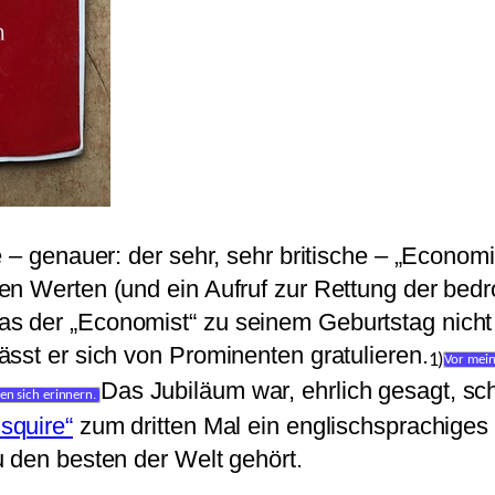
 – genauer: der sehr, sehr britische – „Economi
n Werten (und ein Aufruf zur Rettung der bedro
 der „Economist“ zu seinem Geburtstag nicht m
sst er sich von Prominenten gratulieren.
1)
Vor mein
Das Jubiläum war, ehrlich gesagt, sc
en sich erinnern.
squire“
zum dritten Mal ein englischsprachiges 
 den besten der Welt gehört.