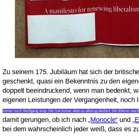
Zu seinem 175. Jubiläum hat sich der britische
geschenkt, quasi ein Bekenntnis zu den eigene
doppelt beeindruckend, wenn man bedenkt, was
eigenen Leistungen der Vergangenheit, noch lä
immer noch Wolfgang Joop. Der hat immer allen zu allem gratuliert. Die Älteren werd
damit gerungen, ob ich nach
„Monocle“
und
„E
bei dem wahrscheinlich jeder weiß, dass es zu