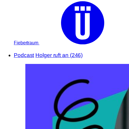
Fiebertraum
Podcast
Holger ruft an (246)