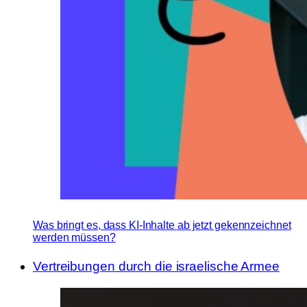
Was bringt es, dass KI-Inhalte ab jetzt gekennzeichnet
werden müssen?
Vertreibungen durch die israelische Armee