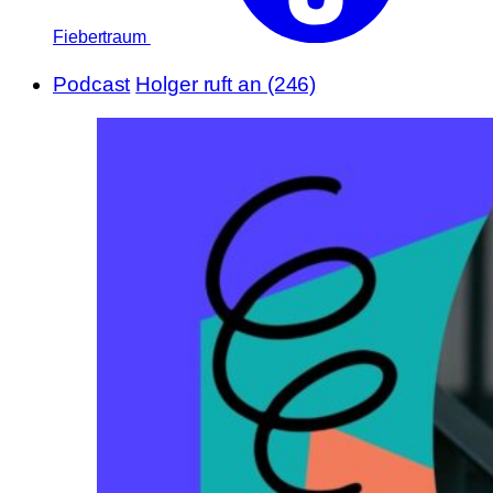
Fiebertraum
Podcast
Holger ruft an (246)