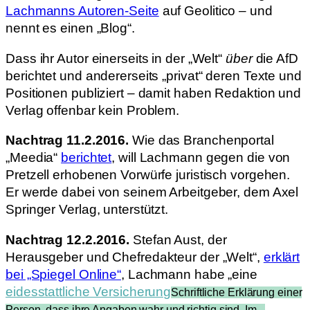
Lachmanns Autoren-Seite
auf Geolitico – und
nennt es einen „Blog“.
Dass ihr Autor einerseits in der „Welt“
über
die AfD
berichtet und andererseits „privat“ deren Texte und
Positionen publiziert – damit haben Redaktion und
Verlag offenbar kein Problem.
Nachtrag 11.2.2016.
Wie das Branchenportal
„Meedia“
berichtet
, will Lachmann gegen die von
Pretzell erhobenen Vorwürfe juristisch vorgehen.
Er werde dabei von seinem Arbeitgeber, dem Axel
Springer Verlag, unterstützt.
Nachtrag 12.2.2016.
Stefan Aust, der
Herausgeber und Chefredakteur der „Welt“,
erklärt
bei „Spiegel Online“
, Lachmann habe „eine
eidesstattliche Versicherung
Schriftliche Erklärung einer
Person, dass ihre Angaben wahr und richtig sind. Im...