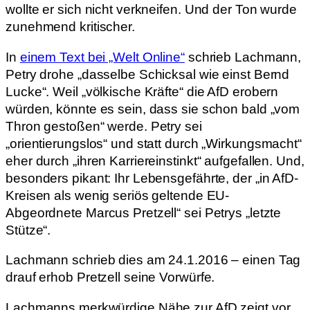
wollte er sich nicht verkneifen. Und der Ton wurde
zunehmend kritischer.
In
einem Text bei „Welt Online“
schrieb Lachmann,
Petry drohe „dasselbe Schicksal wie einst Bernd
Lucke“. Weil „völkische Kräfte“ die AfD erobern
würden, könnte es sein, dass sie schon bald „vom
Thron gestoßen“ werde. Petry sei
„orientierungslos“ und statt durch „Wirkungsmacht“
eher durch „ihren Karriereinstinkt“ aufgefallen. Und,
besonders pikant: Ihr Lebensgefährte, der „in AfD-
Kreisen als wenig seriös geltende EU-
Abgeordnete Marcus Pretzell“ sei Petrys „letzte
Stütze“.
Lachmann schrieb dies am 24.1.2016 – einen Tag
drauf erhob Pretzell seine Vorwürfe.
Lachmanns merkwürdige Nähe zur AfD zeigt vor