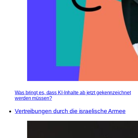
Was bringt es, dass KI-Inhalte ab jetzt gekennzeichnet
werden müssen?
Vertreibungen durch die israelische Armee