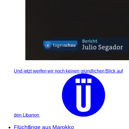
Und jetzt werfen wir noch keinen gründlichen Blick auf
den Libanon
Flüchtlinge aus Marokko