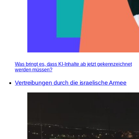
Was bringt es, dass KI-Inhalte ab jetzt gekennzeichnet
werden müssen?
Vertreibungen durch die israelische Armee