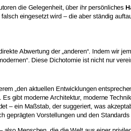
utoren die Gelegenheit, über ihr persönliches
H
r falsch eingesetzt wird – die aber ständig auft
ndirekte Abwertung der „anderen“. Indem wir je
modernen“. Diese Dichotomie ist nicht nur vere
em „den aktuellen Entwicklungen entsprechend“
ert. Es gibt moderne Architektur, moderne Techn
det – ein Maßstab, der suggeriert, was akzepta
lich geprägten Vorstellungen und den Standards
lso Menschen, die die Welt aus einer privilegi