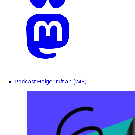
Podcast
Holger ruft an (246)