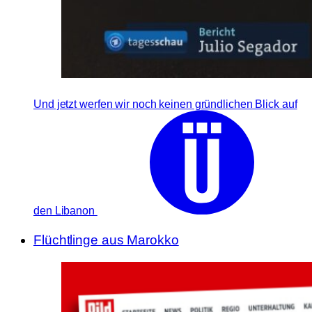
Und jetzt werfen wir noch keinen gründlichen Blick auf
den Libanon
Flüchtlinge aus Marokko