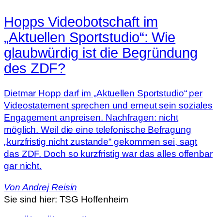
Hopps Videobotschaft im
„Aktuellen Sportstudio“: Wie
glaubwürdig ist die Begründung
des ZDF?
Dietmar Hopp darf im „Aktuellen Sportstudio“ per
Videostatement sprechen und erneut sein soziales
Engagement anpreisen. Nachfragen: nicht
möglich. Weil die eine telefonische Befragung
„kurzfristig nicht zustande“ gekommen sei, sagt
das ZDF. Doch so kurzfristig war das alles offenbar
gar nicht.
Von
Andrej Reisin
Sie sind hier:
TSG Hoffenheim