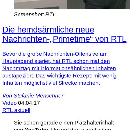
Screenshot: RTL
Die hemdsärmliche neue
Nachrichten-„Primetime“ von RTL
Bevor die große Nachrichten-Offensive am
Hauptabend startet, hat RTL schon mal den
Nachmittag mit informationsähnlichen Inhalten
austapeziert. Das wichtigste Rezept: mit wenig
Inhalten möglichst viel Strecke machen.
Von
Stefanie Menschner
Video
04.04.17
RTL aktuell
Sie sehen gerade einen Platzhalterinhalt
von
YouTube
. Um auf den eigentlichen