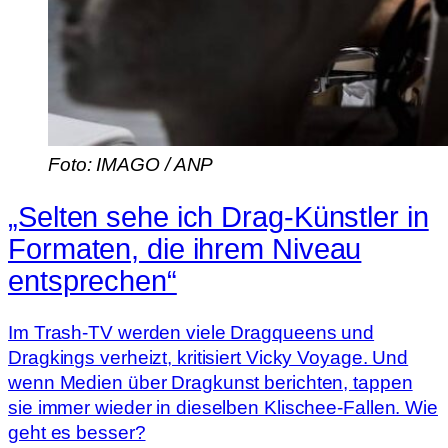
Foto: IMAGO / ANP
„Selten sehe ich Drag-Künstler in
Formaten, die ihrem Niveau
entsprechen“
Im Trash-TV werden viele Dragqueens und
Dragkings verheizt, kritisiert Vicky Voyage. Und
wenn Medien über Dragkunst berichten, tappen
sie immer wieder in dieselben Klischee-Fallen. Wie
geht es besser?