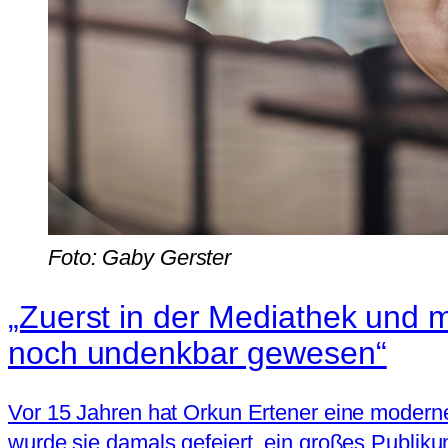
Foto: Gaby Gerster
„Zuerst in der Mediathek und 
noch undenkbar gewesen“
Vor 15 Jahren hat Orkun Ertener eine moderne,
wurde sie damals gefeiert, ein großes Publiku