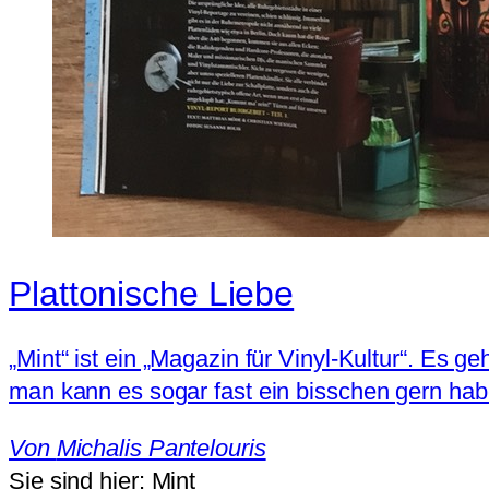
Plattonische Liebe
„Mint“ ist ein „Magazin für Vinyl-Kultur“. Es
man kann es sogar fast ein bisschen gern hab
Von
Michalis Pantelouris
Sie sind hier:
Mint