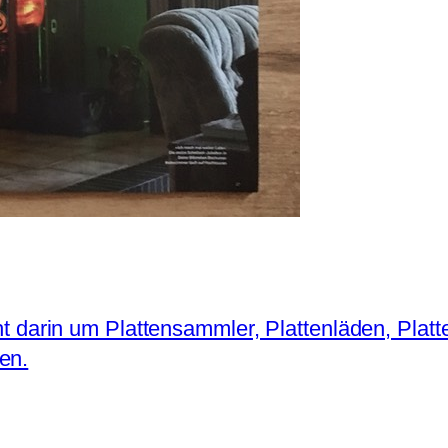
 geht darin um Plattensammler, Plattenläden, Pl
en.