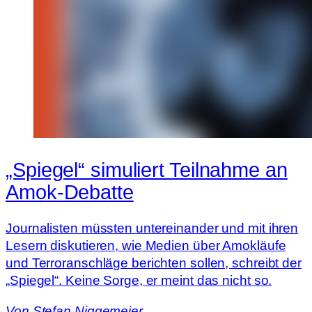
„Spiegel“ simuliert Teilnahme an
Amok-Debatte
Journalisten müssten untereinander und mit ihren
Lesern diskutieren, wie Medien über Amokläufe
und Terroranschläge berichten sollen, schreibt der
„Spiegel“. Keine Sorge, er meint das nicht so.
Von
Stefan Niggemeier