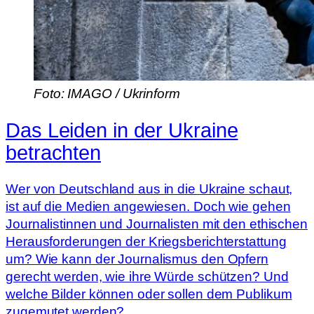
Foto: IMAGO / Ukrinform
Das Leiden in der Ukraine
betrachten
Wer von Deutschland aus in die Ukraine schaut,
ist auf die Medien angewiesen. Doch wie gehen
Journalistinnen und Journalisten mit den ethischen
Herausforderungen der Kriegsberichterstattung
um? Wie kann der Journalismus den Opfern
gerecht werden, wie ihre Würde schützen? Und
welche Bilder können oder sollen dem Publikum
zugemutet werden?