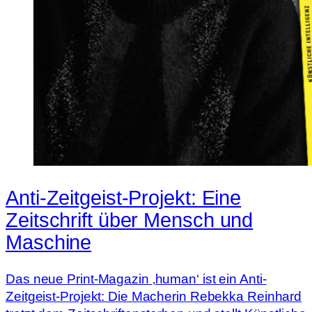
Anti-Zeitgeist-Projekt: Eine
Zeitschrift über Mensch und
Maschine
Das neue Print-Magazin ‚human‘ ist ein Anti-
Zeitgeist-Projekt: Die Macherin Rebekka Reinhard