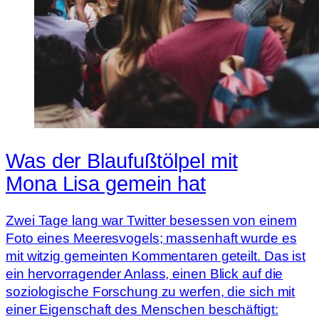
Was der Blaufußtölpel mit
Mona Lisa gemein hat
Zwei Tage lang war Twitter besessen von einem
Foto eines Meeresvogels; massenhaft wurde es
mit witzig gemeinten Kommentaren geteilt. Das ist
ein hervorragender Anlass, einen Blick auf die
soziologische Forschung zu werfen, die sich mit
einer Eigenschaft des Menschen beschäftigt: