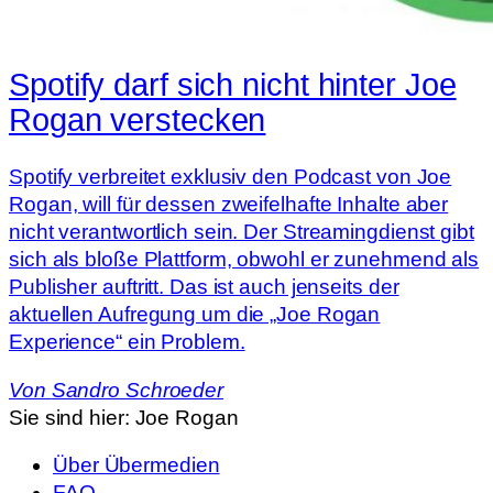
Spotify darf sich nicht hinter Joe
Rogan verstecken
Spotify verbreitet exklusiv den Podcast von Joe
Rogan, will für dessen zweifelhafte Inhalte aber
nicht verantwortlich sein. Der Streamingdienst gibt
sich als bloße Plattform, obwohl er zunehmend als
Publisher auftritt. Das ist auch jenseits der
aktuellen Aufregung um die „Joe Rogan
Experience“ ein Problem.
Von
Sandro Schroeder
Sie sind hier:
Joe Rogan
Über Übermedien
FAQ