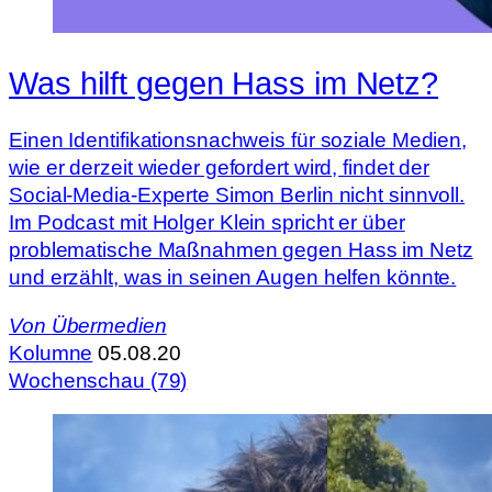
Was hilft gegen Hass im Netz?
Einen Identifikationsnachweis für soziale Medien,
wie er derzeit wieder gefordert wird, findet der
Social-Media-Experte Simon Berlin nicht sinnvoll.
Im Podcast mit Holger Klein spricht er über
problematische Maßnahmen gegen Hass im Netz
und erzählt, was in seinen Augen helfen könnte.
Von
Übermedien
Kolumne
05.08.20
Wochenschau (79)