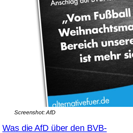
Screenshot: AfD
Was die AfD über den BVB-