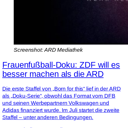
Screenshot: ARD Mediathek
Frauenfußball-Doku: ZDF will es
besser machen als die ARD
Die erste Staffel von „Born for this“ lief in der ARD
als „Doku-Serie“, obwohl das Format vom DFB
und seinen Werbepartnern Volkswagen und
Adidas finanziert wurde. Im Juli startet die zweite
Staffel – unter anderen Bedingungen.