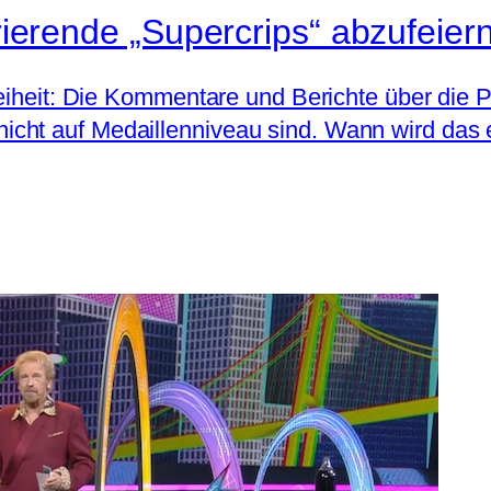
irierende „Supercrips“ abzufeiern
reiheit: Die Kommentare und Berichte über die
cht auf Medaillenniveau sind. Wann wird das 