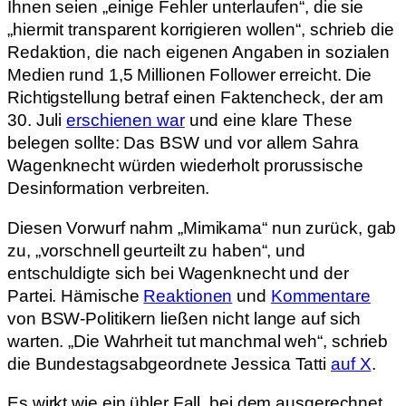
Ihnen seien „einige Fehler unterlaufen“, die sie
„hiermit transparent korrigieren wollen“, schrieb die
Redaktion, die nach eigenen Angaben in sozialen
Medien rund 1,5 Millionen Follower erreicht. Die
Richtigstellung betraf einen Faktencheck, der am
30. Juli
erschienen war
und eine klare These
belegen sollte: Das BSW und vor allem Sahra
Wagenknecht würden wiederholt prorussische
Desinformation verbreiten.
Diesen Vorwurf nahm „Mimikama“ nun zurück, gab
zu, „vorschnell geurteilt zu haben“, und
entschuldigte sich bei Wagenknecht und der
Partei. Hämische
Reaktionen
und
Kommentare
von BSW-Politikern ließen nicht lange auf sich
warten. „Die Wahrheit tut manchmal weh“, schrieb
die Bundestagsabgeordnete Jessica Tatti
auf X
.
Es wirkt wie ein übler Fall, bei dem ausgerechnet