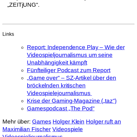
„ZEITjUNG“.
Links
Report: Independence Play – Wie der
Videospieljournalismus um seine
Unabhängigkeit kämpft
Fünfteiliger Podcast zum Report
„Game over“ – SZ-Artikel über den
bröckelnden kritischen
Videospielejournalismus
Krise der Gaming-Magazine („taz“)
Gamespodcast „The Pod“
Mehr über:
Games
Holger Klein
Holger ruft an
Maximilian Fischer
Videospiele
Videospieljournalismus