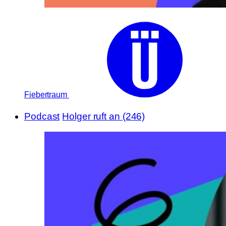
Fiebertraum
Podcast
Holger ruft an (246)