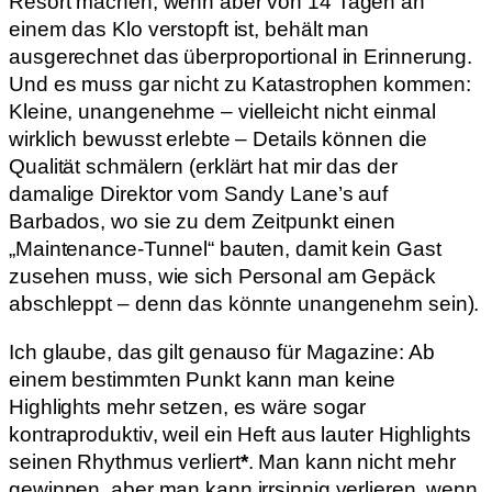
Resort machen, wenn aber von 14 Tagen an
einem das Klo verstopft ist, behält man
ausgerechnet das überproportional in Erinnerung.
Und es muss gar nicht zu Katastrophen kommen:
Kleine, unangenehme – vielleicht nicht einmal
wirklich bewusst erlebte – Details können die
Qualität schmälern (erklärt hat mir das der
damalige Direktor vom Sandy Lane’s auf
Barbados, wo sie zu dem Zeitpunkt einen
„Maintenance-Tunnel“ bauten, damit kein Gast
zusehen muss, wie sich Personal am Gepäck
abschleppt – denn das könnte unangenehm sein).
Ich glaube, das gilt genauso für Magazine: Ab
einem bestimmten Punkt kann man keine
Highlights mehr setzen, es wäre sogar
kontraproduktiv, weil ein Heft aus lauter Highlights
seinen Rhythmus verliert
*
. Man kann nicht mehr
gewinnen, aber man kann irrsinnig verlieren, wenn