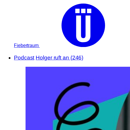
Fiebertraum
Podcast
Holger ruft an (246)