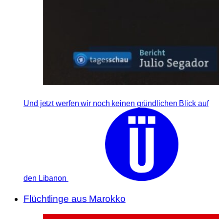
Und jetzt werfen wir noch keinen gründlichen Blick auf
den Libanon
Flüchtlinge aus Marokko