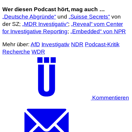
Wer diesen Podcast hört, mag auch …
„Deutsche Abgründe“
und
„Suisse Secrets“
von
der SZ;
„MDR Investigativ“
;
„Reveal“ vom Center
for Investigative Reporting
;
„Embedded“ von NPR
Mehr über:
AfD
Investigativ
NDR
Podcast-Kritik
Recherche
WDR
Kommentieren