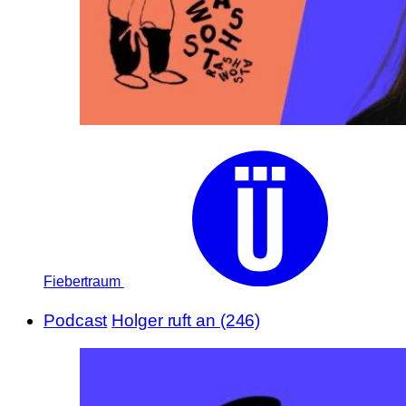
Fiebertraum
Podcast
Holger ruft an (246)