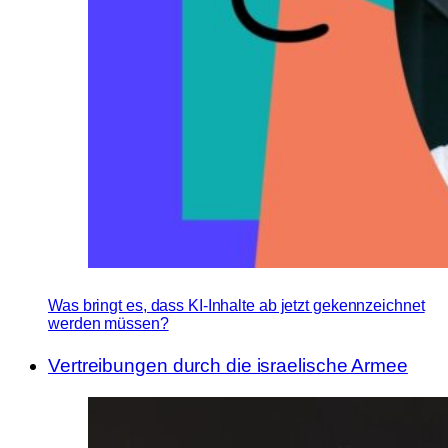
Was bringt es, dass KI-Inhalte ab jetzt gekennzeichnet
werden müssen?
Vertreibungen durch die israelische Armee