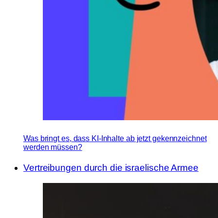
Was bringt es, dass KI-Inhalte ab jetzt gekennzeichnet
werden müssen?
Vertreibungen durch die israelische Armee