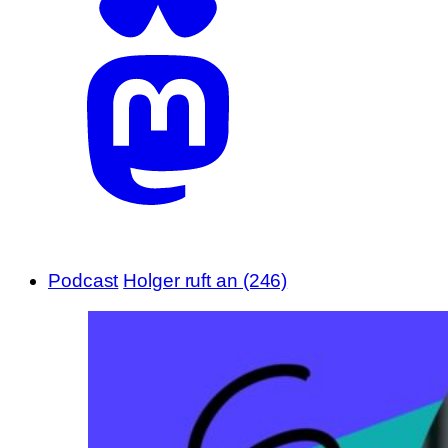
Podcast
Holger ruft an (246)