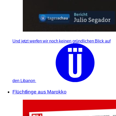
Und jetzt werfen wir noch keinen gründlichen Blick auf
den Libanon
Flüchtlinge aus Marokko