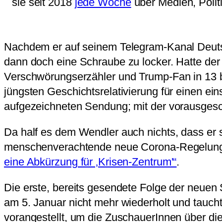
sie seit 2018
jede Woche
über Medien, Polit
Nachdem er auf seinem Telegram-Kanal Deuts
dann doch eine Schraube zu locker. Hatte der
Verschwörungserzähler und Trump-Fan in 13 
jüngsten Geschichtsrelativierung für einen ei
aufgezeichneten Sendung; mit der vorausgesc
Da half es dem Wendler auch nichts, dass er se
menschenverachtende neue Corona-Regelung d
eine Abkürzung für ‚Krisen-Zentrum'“
.
Die erste, bereits gesendete Folge der neuen 
am 5. Januar nicht mehr wiederholt und taucht
vorangestellt, um die ZuschauerInnen über d