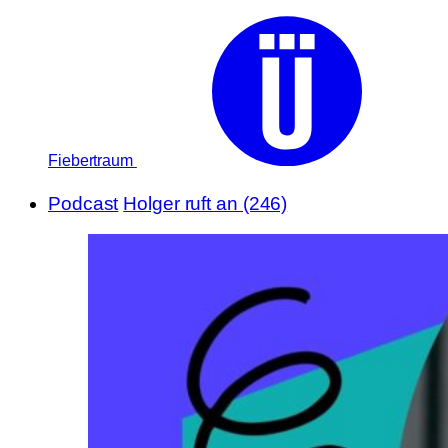
Fiebertraum
Podcast
Holger ruft an (246)