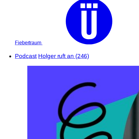
Fiebertraum
Podcast
Holger ruft an (246)