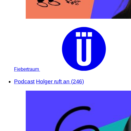
Fiebertraum
Podcast
Holger ruft an (246)