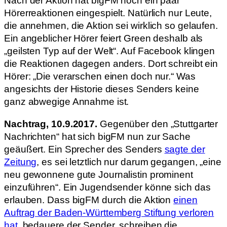
Nach der Aktion hat bigFM noch ein paar
Hörerreaktionen eingespielt. Natürlich nur Leute,
die annehmen, die Aktion sei wirklich so gelaufen.
Ein angeblicher Hörer feiert Green deshalb als
„geilsten Typ auf der Welt“. Auf Facebook klingen
die Reaktionen dagegen anders. Dort schreibt ein
Hörer: „Die verarschen einen doch nur.“ Was
angesichts der Historie dieses Senders keine
ganz abwegige Annahme ist.
Nachtrag, 10.9.2017.
Gegenüber den „Stuttgarter
Nachrichten“ hat sich bigFM nun zur Sache
geäußert. Ein Sprecher des Senders
sagte der
Zeitung
, es sei letztlich nur darum gegangen, „eine
neu gewonnene gute Journalistin prominent
einzuführen“. Ein Jugendsender könne sich das
erlauben. Dass bigFM durch die Aktion
einen
Auftrag der Baden-Württemberg Stiftung verloren
hat
, bedauere der Sender, schreiben die