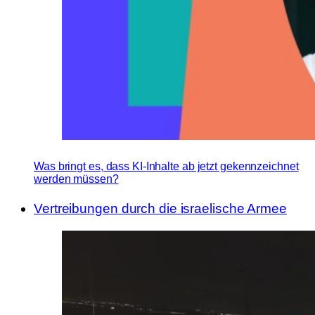
Was bringt es, dass KI-Inhalte ab jetzt gekennzeichnet
werden müssen?
Vertreibungen durch die israelische Armee