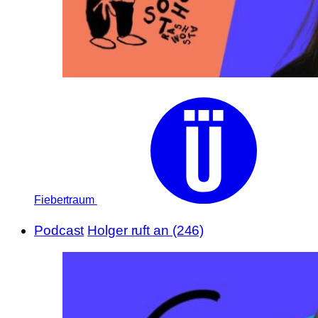
Fiebertraum
Podcast
Holger ruft an (246)