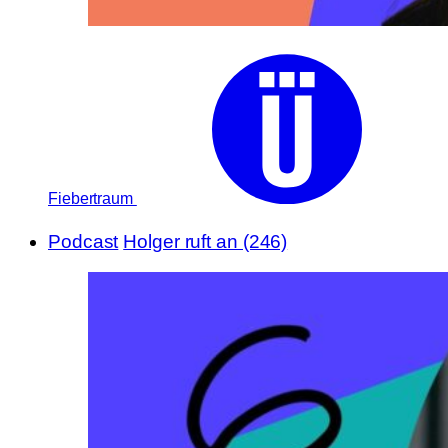
Fiebertraum
Podcast
Holger ruft an (246)