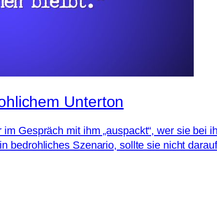
rohlichem Unterton
 im Gespräch mit ihm „auspackt“, wer sie bei ihr
n bedrohliches Szenario, sollte sie nicht darau