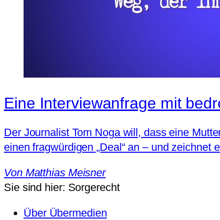
Eine Interviewanfrage mit bed
Der Journalist Tom Noga will, dass eine Mutter
einen fragwürdigen „Deal“ an – und zeichnet ei
Von
Matthias Meisner
Sie sind hier:
Sorgerecht
Über Übermedien