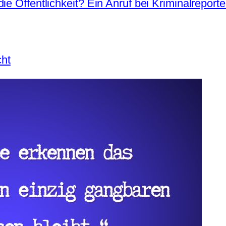
ie Öffentlichkeit? Ein Anruf bei Kriminalreport
ht