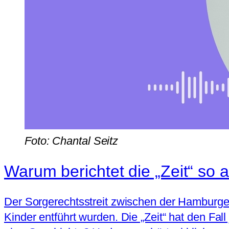
Foto: Chantal Seitz
Warum berichtet die „Zeit“ so a
Der Sorgerechtsstreit zwischen der Hamburger
Kinder entführt wurden. Die „Zeit“ hat den Fal