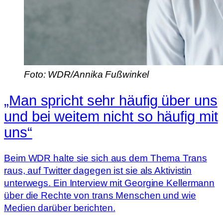
Foto: WDR/Annika Fußwinkel
„Man spricht sehr häufig über uns
und bei weitem nicht so häufig mit
uns“
Beim WDR halte sie sich aus dem Thema Trans
raus, auf Twitter dagegen ist sie als Aktivistin
unterwegs. Ein Interview mit Georgine Kellermann
über die Rechte von trans Menschen und wie
Medien darüber berichten.