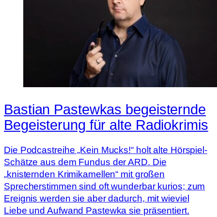
Bastian Pastewkas begeisternde
Begeisterung für alte Radiokrimis
Die Podcastreihe „Kein Mucks!“ holt alte Hörspiel-
Schätze aus dem Fundus der ARD. Die
„knisternden Krimikamellen“ mit großen
Sprecherstimmen sind oft wunderbar kurios; zum
Ereignis werden sie aber dadurch, mit wieviel
Liebe und Aufwand Pastewka sie präsentiert.