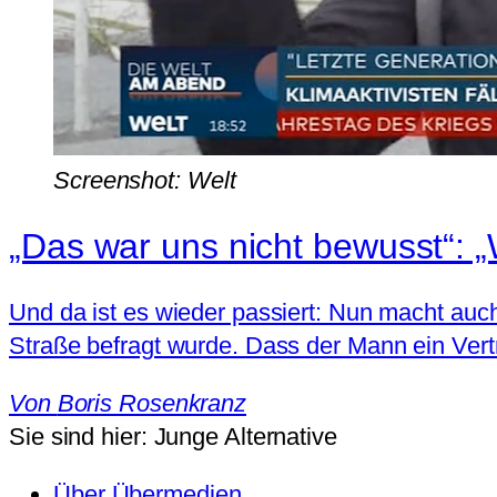
Screenshot: Welt
„Das war uns nicht bewusst“: 
Und da ist es wieder passiert: Nun macht auch 
Straße befragt wurde. Dass der Mann ein Vertr
Von
Boris Rosenkranz
Sie sind hier:
Junge Alternative
Über Übermedien