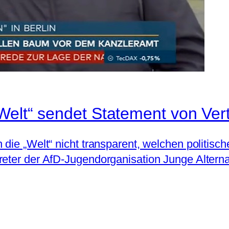
„Welt“ sendet Statement von Ver
die „Welt“ nicht transparent, welchen politisch
eter der AfD-Jugendorganisation Junge Alterna