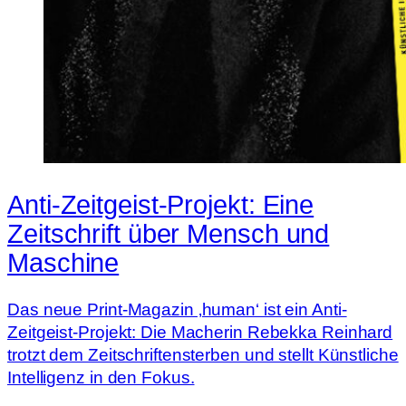
Anti-Zeitgeist-Projekt: Eine
Zeitschrift über Mensch und
Maschine
Das neue Print-Magazin ‚human‘ ist ein Anti-
Zeitgeist-Projekt: Die Macherin Rebekka Reinhard
trotzt dem Zeitschriftensterben und stellt Künstliche
Intelligenz in den Fokus.