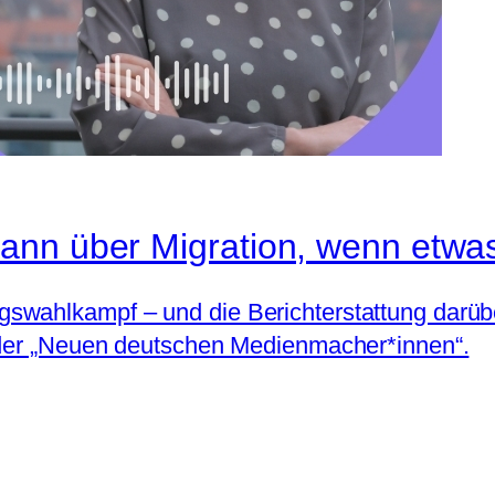
ann über Migration, wenn etwa
swahlkampf – und die Berichterstattung darübe
e der „Neuen deutschen Medienmacher*innen“.