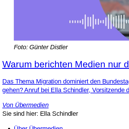
Foto: Günter Distler
Warum berichten Medien nur d
Das Thema Migration dominiert den Bundestag
gehen? Anruf bei Ella Schindler, Vorsitzend
Von
Übermedien
Sie sind hier:
Ella Schindler
Über Übermedien