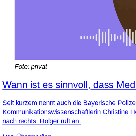
Foto: privat
Wann ist es sinnvoll, dass Med
Seit kurzem nennt auch die Bayerische Polizei
Kommunikationswissenschaftlerin Christine Ho
nach rechts. Holger ruft an.