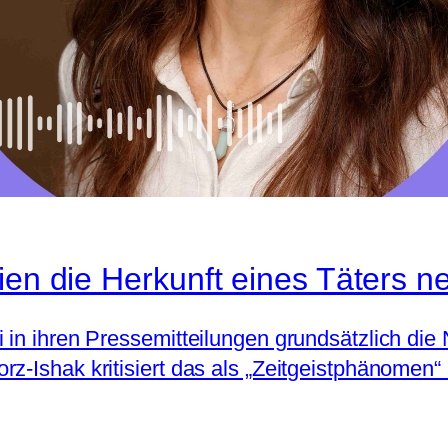
ien die Herkunft eines Täters 
 in ihren Pressemitteilungen grundsätzlich die 
rz-Ishak kritisiert das als „Zeitgeistphänomen