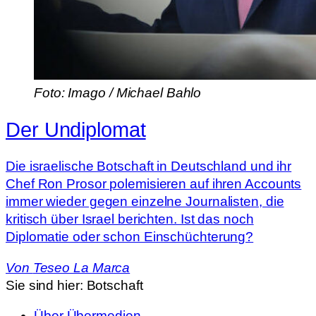
Foto: Imago / Michael Bahlo
Der Undiplomat
Die israelische Botschaft in Deutschland und ihr
Chef Ron Prosor polemisieren auf ihren Accounts
immer wieder gegen einzelne Journalisten, die
kritisch über Israel berichten. Ist das noch
Diplomatie oder schon Einschüchterung?
Von
Teseo La Marca
Sie sind hier:
Botschaft
Über Übermedien