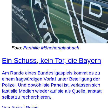
Foto:
Fanhilfe Mönchengladbach
Ein Schuss, kein Tor, die Bayern
Am Rande eines Bundesligaspiels kommt es zu
einem fragwürdigen Vorfall unter Beteiligung der
Polizei. Und obwohl sie Partei ist, verlassen sich
fast alle Medien wieder auf sie als Quelle, anstatt
selbst zu recherchieren.
Von
Andrej Reisin