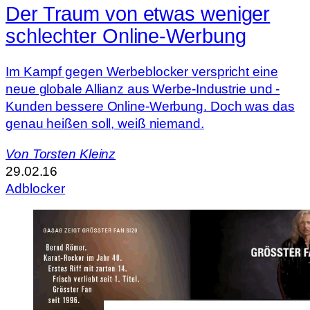
Der Traum von etwas weniger
schlechter Online-Werbung
Im Kampf gegen Werbeblocker verspricht eine
neue globale Allianz aus Werbe-Industrie und -
Kunden bessere Online-Werbung. Doch was das
genau heißen soll, weiß niemand.
Von
Torsten Kleinz
29.02.16
Adblocker