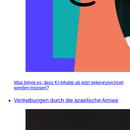
Was bringt es, dass KI-Inhalte ab jetzt gekennzeichnet
werden müssen?
Vertreibungen durch die israelische Armee